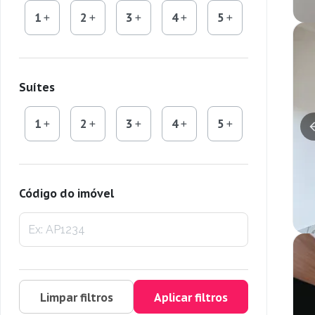
1
2
3
4
5
Suítes
1
2
3
4
5
Código do imóvel
Limpar filtros
Aplicar filtros