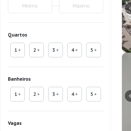
Quartos
1
2
3
4
5
Banheiros
1
2
3
4
5
Vagas