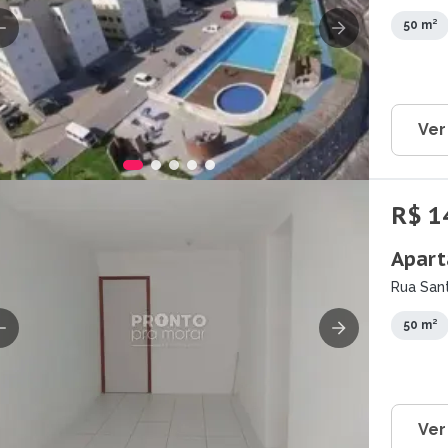
PE
50 m²
Ver
R$ 1
Apart
Rua San
PE
50 m²
Ver