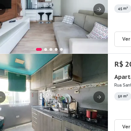
Guarara
45 m²
Ver
R$ 2
Apart
Rua San
PE
50 m²
Ver