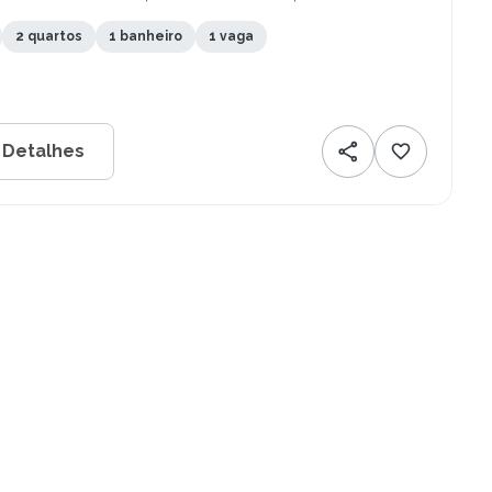
pes - PE
2 quartos
1 banheiro
1 vaga
 Detalhes