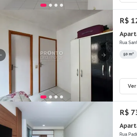
R$ 1
Apart
Rua San
PE
50 m²
Ver
R$ 7
Apart
Rua Pad