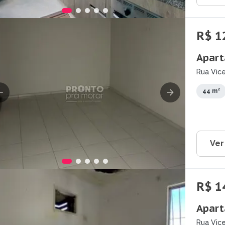
R$ 1
Apart
Rua Vic
Guarara
44 m²
Ver
R$ 1
Apart
Rua Vic