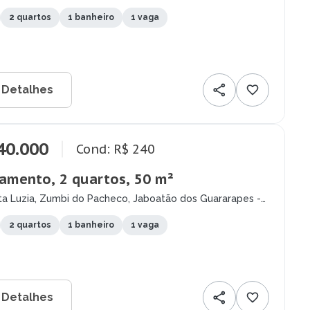
2 quartos
1 banheiro
1 vaga
 Detalhes
40.000
Cond: R$ 240
amento, 2 quartos, 50 m²
ta Luzia, Zumbi do Pacheco, Jaboatão dos Guararapes -
2 quartos
1 banheiro
1 vaga
 Detalhes