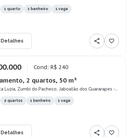
pes - PE
1 quarto
1 banheiro
1 vaga
 Detalhes
00.000
Cond: R$ 240
amento, 2 quartos, 50 m²
ta Luzia, Zumbi do Pacheco, Jaboatão dos Guararapes -
2 quartos
1 banheiro
1 vaga
 Detalhes