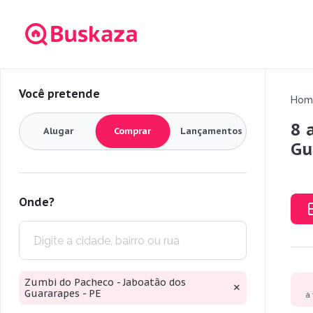
Você pretende
Hom
8 
Alugar
Comprar
Lançamentos
Gu
Onde?
Zumbi do Pacheco - Jaboatão dos
Guararapes - PE
à