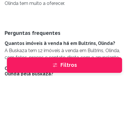
Olinda tem muito a oferecer.
Perguntas frequentes
Quantos imóveis à venda há em Bultrins, Olinda?
A Buskaza tem 12 imóveis à venda em Bultrins, Olinda,
com fotos, preços e contato direto com o anunciante.
Filtros
Como funciona para comprar um imóvel em Bultrins,
Olinda pela Buskaza?
A Buskaza é um portal gratuito de anúncios. Você
encontra o imóvel à venda em Bultrins, Olinda e fala
direto com o corretor ou a imobiliária responsável — por
telefone, mensagem ou WhatsApp, sem intermediários
e sem taxa para quem busca.
Dá para filtrar os imóveis à venda em Bultrins,
Olinda?