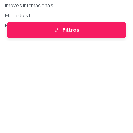
Imóveis internacionais
Mapa do site
Financiar
Filtros
Institucional
Conheça a Buskaza
Fale Conosco
Blog
Anunciante
Anuncie gratuitamente
Empresas parceiras
Dúvidas frequentes