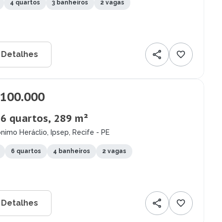
4 quartos
3 banheiros
2 vagas
 Detalhes
.100.000
 6 quartos, 289 m²
nimo Heráclio, Ipsep, Recife - PE
6 quartos
4 banheiros
2 vagas
 Detalhes