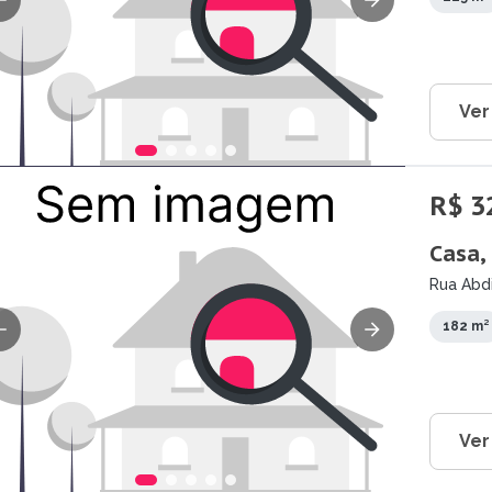
Ver
R$ 3
Casa,
Rua Abdi
182 m²
Ver