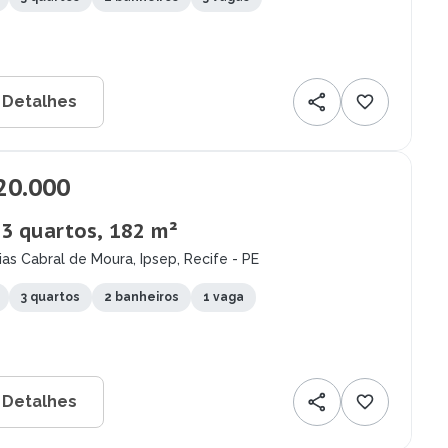
 Detalhes
20.000
 3 quartos, 182 m²
as Cabral de Moura, Ipsep, Recife - PE
3 quartos
2 banheiros
1 vaga
 Detalhes