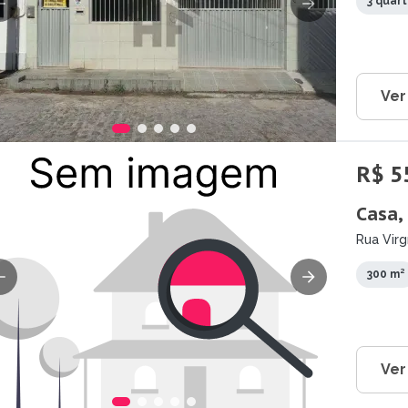
3 quar
Ver
R$ 5
Casa,
Rua Virg
300 m²
Ver