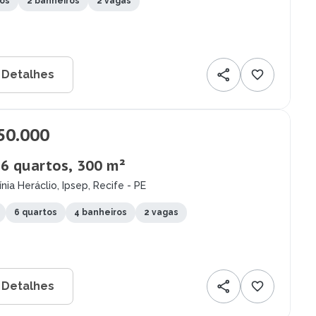
tos
2 banheiros
2 vagas
 Detalhes
50.000
 6 quartos, 300 m²
ínia Heráclio, Ipsep, Recife - PE
6 quartos
4 banheiros
2 vagas
 Detalhes