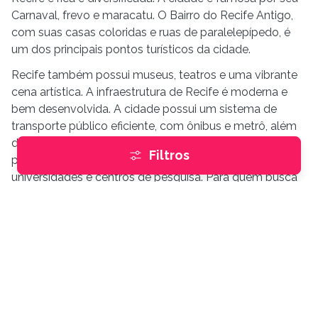
Carnaval, frevo e maracatu. O Bairro do Recife Antigo,
com suas casas coloridas e ruas de paralelepípedo, é
um dos principais pontos turísticos da cidade.
Recife também possui museus, teatros e uma vibrante
cena artística. A infraestrutura de Recife é moderna e
bem desenvolvida. A cidade possui um sistema de
transporte público eficiente, com ônibus e metrô, além
do Aeroporto Internacional dos Guararapes. Recife
Filtros
possui uma boa rede de hospitais e escolas, além de
universidades e centros de pesquisa. Para quem busca
imóveis, Recife oferece uma ampla gama de opções,
desde apartamentos de luxo em Boa Viagem até casas
em bairros históricos.
A cidade é uma excelente escolha para investidores e
novos residentes, graças à sua localização estratégica e
ao seu crescimento contínuo. Em resumo, Recife é uma
cidade que combina riqueza histórica, cultural e belezas