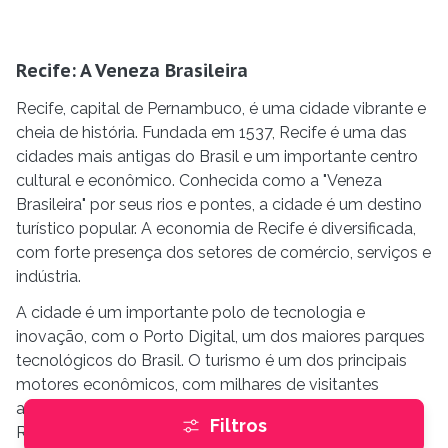
Recife: A Veneza Brasileira
Recife, capital de Pernambuco, é uma cidade vibrante e
cheia de história. Fundada em 1537, Recife é uma das
cidades mais antigas do Brasil e um importante centro
cultural e econômico. Conhecida como a "Veneza
Brasileira" por seus rios e pontes, a cidade é um destino
turístico popular. A economia de Recife é diversificada,
com forte presença dos setores de comércio, serviços e
indústria.
A cidade é um importante polo de tecnologia e
inovação, com o Porto Digital, um dos maiores parques
tecnológicos do Brasil. O turismo é um dos principais
motores econômicos, com milhares de visitantes
atraídos pelas praias e pelo Carnaval. Culturalmente,
Filtros
Recife é rica e diversificada. A cidade é famosa por seu