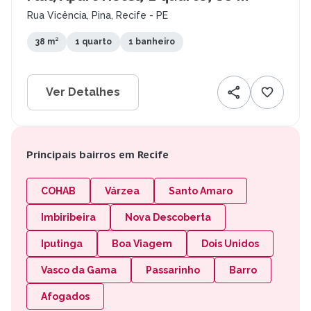
Rua Vicência, Pina, Recife - PE
38 m²
1 quarto
1 banheiro
Ver Detalhes
Principais bairros em Recife
COHAB
Várzea
Santo Amaro
Imbiribeira
Nova Descoberta
Iputinga
Boa Viagem
Dois Unidos
Vasco da Gama
Passarinho
Barro
Afogados