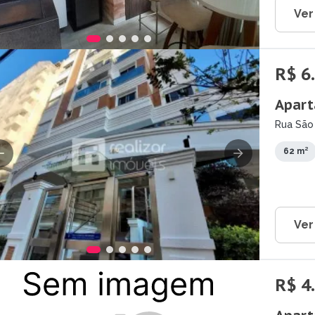
Ver
R$ 6
Apart
Rua São 
62 m²
Ver
R$ 4