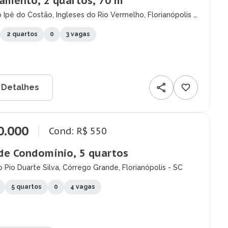
amento, 2 quartos, 70 m²
 Ipê do Costão, Ingleses do Rio Vermelho, Florianópolis -
2 quartos
0
3 vagas
 Detalhes
0.000
Cond: R$ 550
de Condomínio, 5 quartos
 Pio Duarte Silva, Córrego Grande, Florianópolis - SC
5 quartos
0
4 vagas