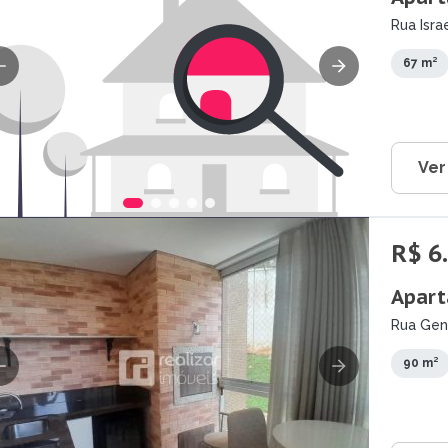
Rua Isra
67 m²
Ver
R$ 6
Apart
Rua Gene
90 m²