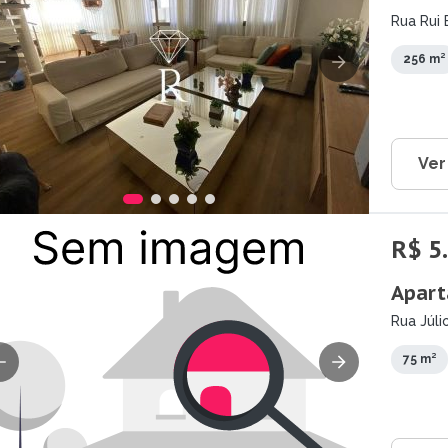
Rua Rui 
256 m²
Ver
R$ 5
Apart
Rua Júli
75 m²