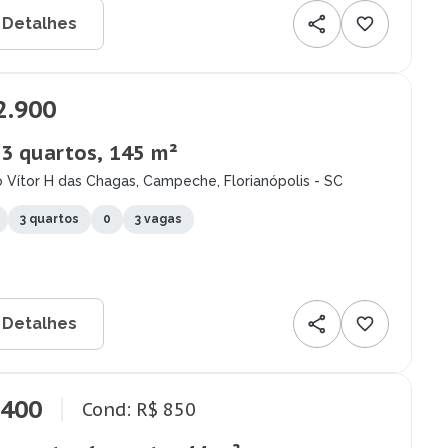
 Detalhes
2.900
 3 quartos, 145 m²
 Vítor H das Chagas, Campeche, Florianópolis - SC
3 quartos
0
3 vagas
 Detalhes
.400
Cond: R$ 850