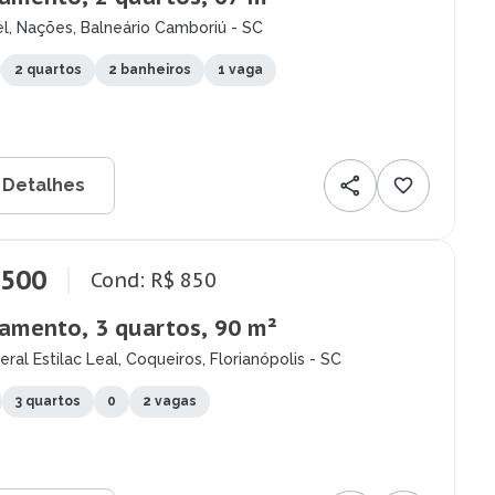
el, Nações, Balneário Camboriú - SC
2 quartos
2 banheiros
1 vaga
 Detalhes
.500
Cond: R$ 850
amento, 3 quartos, 90 m²
ral Estilac Leal, Coqueiros, Florianópolis - SC
3 quartos
0
2 vagas