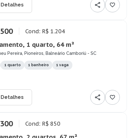
 Detalhes
.500
Cond: R$ 1.204
amento, 1 quarto, 64 m²
u Pereira, Pioneiros, Balneário Camboriú - SC
1 quarto
1 banheiro
1 vaga
 Detalhes
.300
Cond: R$ 850
amento, 2 quartos, 67 m²