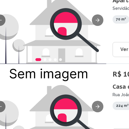
Apart
Servidão
SC
70 m²
Ver
R$ 1
Casa 
Rua João
224 m²