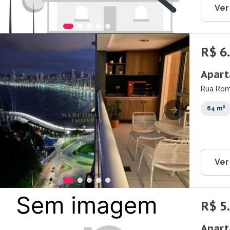
Ver
R$ 6
Apart
Rua Rome
64 m²
Ver
R$ 5
Apart