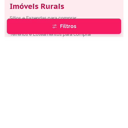
Imóveis Rurais
Sítios e Fazendas para comprar
Filtros
Chácaras para comprar
Terrenos e Loteamentos para comprar
Perguntas frequentes
Quantos imóveis à venda há em Marechal Deodoro?
A Buskaza tem 3 imóveis à venda em Marechal
Deodoro, com fotos, preços e contato direto com o
anunciante.
Como funciona para comprar um imóvel em Marechal
Deodoro pela Buskaza?