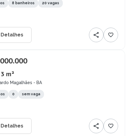
tos
8 banheiros
20 vagas
 Detalhes
.000.000
 3 m²
uardo Magalhães - BA
tos
0
sem vaga
 Detalhes