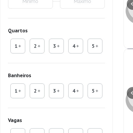
Quartos
1
2
3
4
5
Banheiros
1
2
3
4
5
Vagas