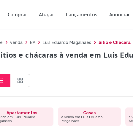
Comprar
Alugar
Lançamentos
Anunciar
e
venda
BA
Luís Eduardo Magalhães
Sítio e Chácara
sítios e chácaras à venda em Luís Ed
Apartamentos
Casas
enda em Luís Eduardo
à venda em Luís Eduardo
à 
alhães
Magalhães
Ma