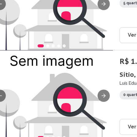
5 quar
Ver
R$ 1
Sítio,
Luís Ed
0 quar
Ver