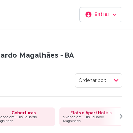
Entrar
uardo Magalhães - BA
Coberturas
Flats e Apart Hotéis
venda em Luís Eduardo
à venda em Luís Eduardo
à
galhães
Magalhães
M