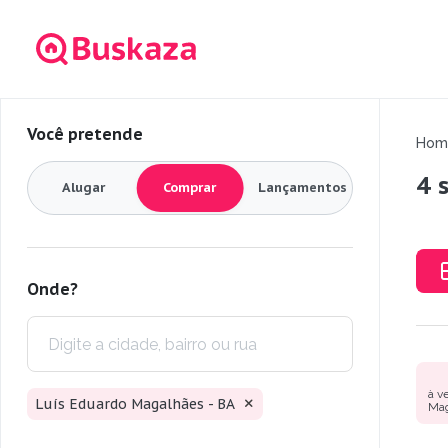
Você pretende
Hom
4 
Alugar
Comprar
Lançamentos
Onde?
à v
Luís Eduardo Magalhães - BA
Mag