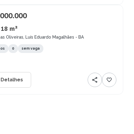
.000.000
, 18 m²
as Oliveiras, Luís Eduardo Magalhães - BA
tos
0
sem vaga
 Detalhes