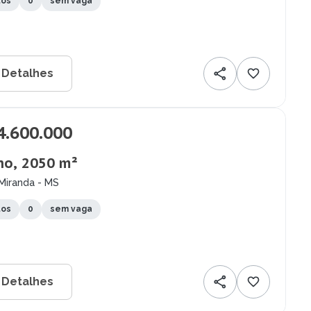
tos
0
sem vaga
 Detalhes
4.600.000
no, 2050 m²
Miranda - MS
tos
0
sem vaga
 Detalhes