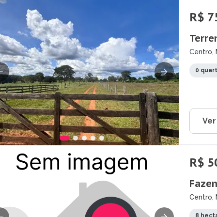
R$ 7
Terre
Centro, 
0 quar
Ver
R$ 5
Fazen
Centro, 
8 hect