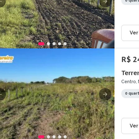
0 quar
Ver
R$ 2
Terre
Centro, 
0 quar
Ver