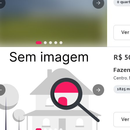
0 quar
Ver
R$ 5
Fazen
Centro, 
1825 m
Ver