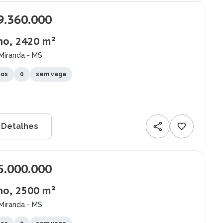
9.360.000
no, 2420 m²
Miranda - MS
tos
0
sem vaga
 Detalhes
5.000.000
no, 2500 m²
Miranda - MS