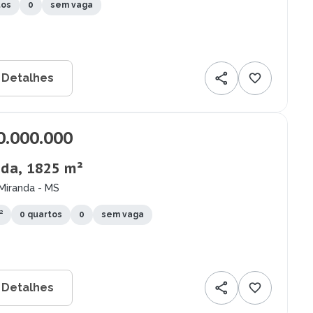
tos
0
sem vaga
 Detalhes
0.000.000
da, 1825 m²
Miranda - MS
²
0 quartos
0
sem vaga
 Detalhes