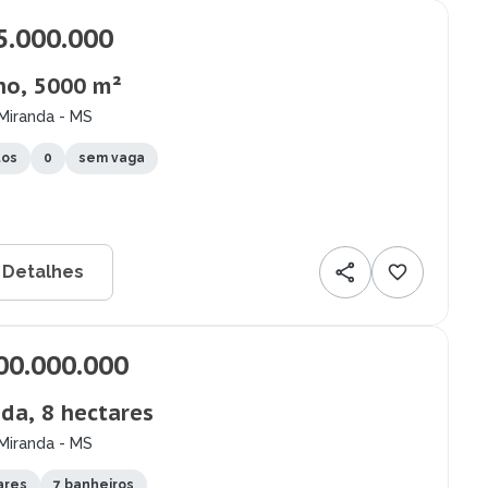
5.000.000
no, 5000 m²
Miranda - MS
tos
0
sem vaga
 Detalhes
00.000.000
da, 8 hectares
Miranda - MS
ares
7 banheiros