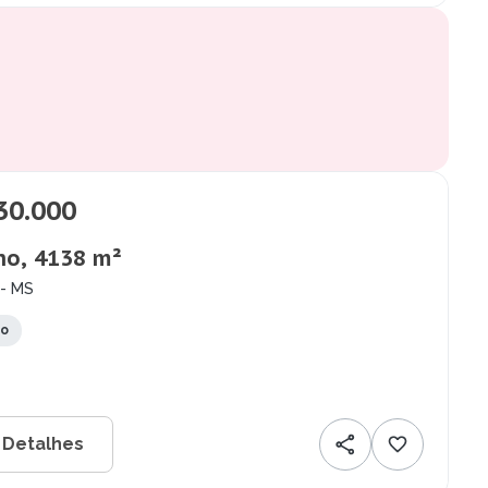
30.000
no, 4138 m²
 - MS
to
 Detalhes