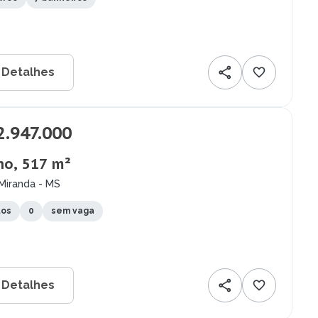
 Detalhes
2.947.000
no, 517 m²
Miranda - MS
tos
0
sem vaga
 Detalhes