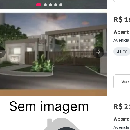
R$ 1
Apart
Avenida
Guarara
42 m²
Ver
R$ 2
Apart
Avenida