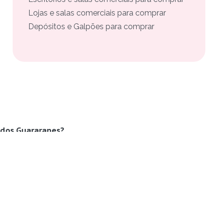
Lojas e salas comerciais para comprar
Depósitos e Galpões para comprar
 dos Guararapes?
o dos Guararapes, com fotos, preços e contato direto com 
, Jaboatão dos Guararapes pela Buskaza?
ntra o imóvel à venda em Socorro, Jaboatão dos Guararapes e
 sem intermediários e sem taxa para quem busca.
boatão dos Guararapes?
da em Socorro, Jaboatão dos Guararapes por faixa de preço, 