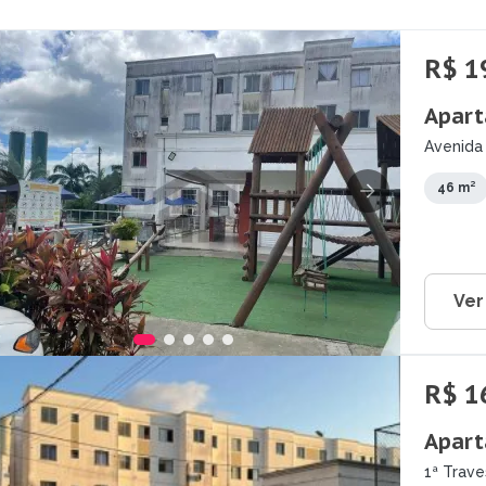
R$ 1
Apart
Avenida
Guarara
46 m²
Ver
R$ 1
Apart
1ª Trav