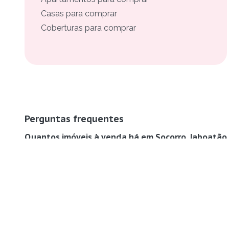
Casas para comprar
Coberturas para comprar
Perguntas frequentes
Quantos imóveis à venda há em Socorro, Jaboatão
A Buskaza tem 5 imóveis à venda em Socorro, Jaboatã
Como funciona para comprar um imóvel em Socorro
A Buskaza é um portal gratuito de anúncios. Você enco
responsável — por telefone, mensagem ou WhatsApp,
Dá para filtrar os imóveis à venda em Socorro, Ja
Sim. Na busca da Buskaza você filtra os imóveis à ven