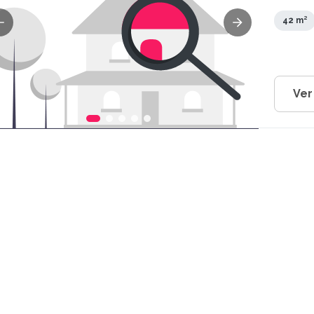
Guarara
42 m²
Ver