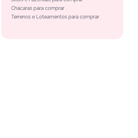
Chácaras para comprar
Terrenos e Loteamentos para comprar
o anunciante.
 fala direto com o corretor ou a imobiliária
área útil, número de quartos, banheiros, vagas de