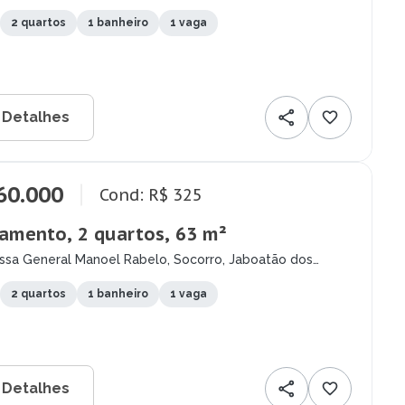
pes - PE
2 quartos
1 banheiro
1 vaga
 Detalhes
60.000
Cond: R$ 325
amento, 2 quartos, 63 m²
essa General Manoel Rabelo, Socorro, Jaboatão dos
pes - PE
2 quartos
1 banheiro
1 vaga
 Detalhes