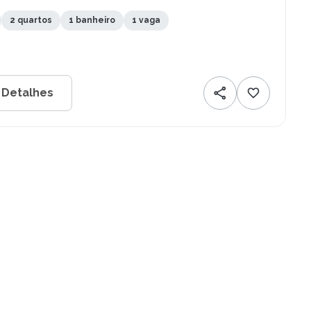
pes - PE
2 quartos
1 banheiro
1 vaga
 Detalhes