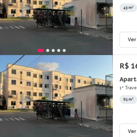
Guarara
43 m²
Ver
R$ 1
Apart
1ª Trav
Guarara
63 m²
Ver