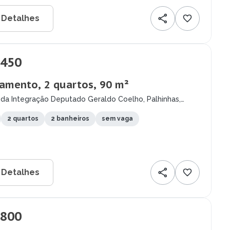
 Detalhes
.450
amento, 2 quartos, 90 m²
 da Integração Deputado Geraldo Coelho, Palhinhas,
a - PE
2 quartos
2 banheiros
sem vaga
 Detalhes
.800