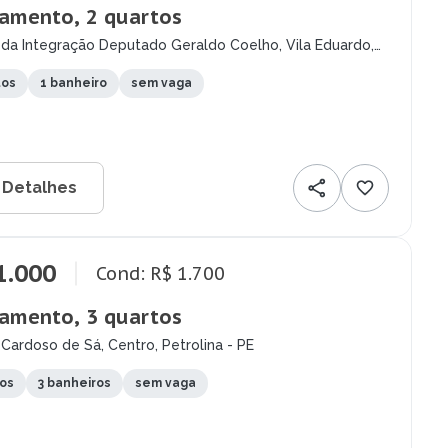
amento, 2 quartos
 da Integração Deputado Geraldo Coelho, Vila Eduardo,
a - PE
tos
1 banheiro
sem vaga
 Detalhes
1.000
Cond: R$ 1.700
amento, 3 quartos
Cardoso de Sá, Centro, Petrolina - PE
tos
3 banheiros
sem vaga