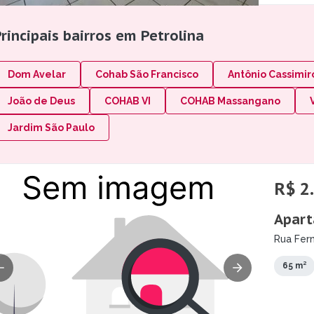
rincipais bairros em Petrolina
Dom Avelar
Cohab São Francisco
Antônio Cassimir
João de Deus
COHAB VI
COHAB Massangano
Jardim São Paulo
R$ 2
Apart
Rua Fern
65 m²