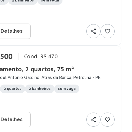
tos
2 banheiros
sem vaga
 Detalhes
.500
Cond: R$ 470
amento, 2 quartos, 75 m²
el Antônio Galdino, Atrás da Banca, Petrolina - PE
2 quartos
2 banheiros
sem vaga
 Detalhes