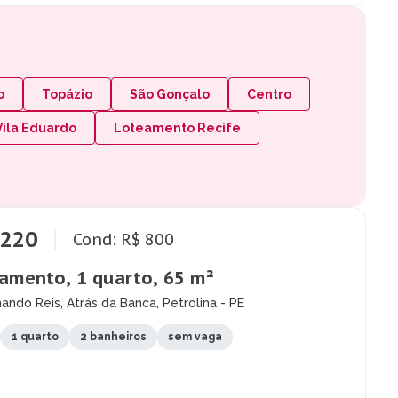
o
Topázio
São Gonçalo
Centro
Vila Eduardo
Loteamento Recife
.220
Cond: R$ 800
amento, 1 quarto, 65 m²
ando Reis, Atrás da Banca, Petrolina - PE
1 quarto
2 banheiros
sem vaga