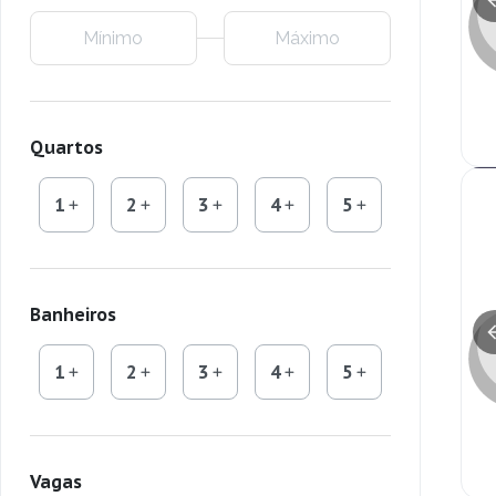
Quartos
1
2
3
4
5
Banheiros
1
2
3
4
5
Vagas