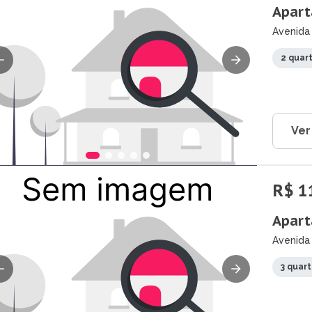
Apart
Avenida
Petrolin
2 quar
Ver
R$ 1
Apart
Avenida 
3 quar