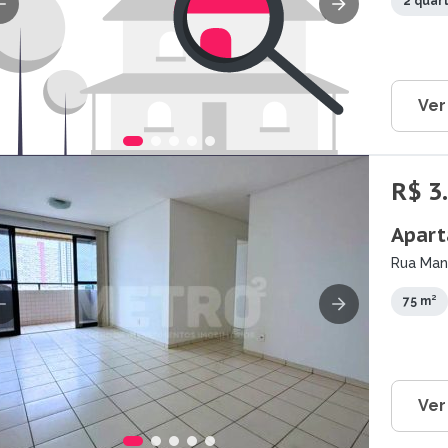
2 quar
Ver
R$ 3
Apart
Rua Mano
75 m²
Ver