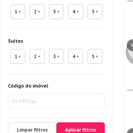
1
2
3
4
5
Suítes
1
2
3
4
5
Código do imóvel
Limpar filtros
Aplicar filtros