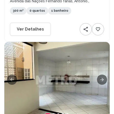
Avenida das Nações Fernando farias, Antônio
Cassimiro, Petrolina - PE
300 m²
0 quartos
1 banheiro
Ver Detalhes