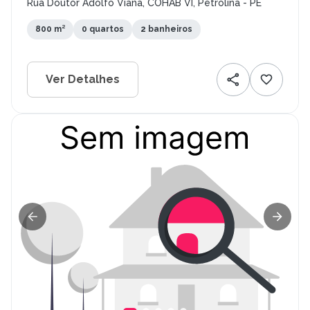
Rua Doutor Adolfo Viana, COHAB VI, Petrolina - PE
800 m²
0 quartos
2 banheiros
Ver Detalhes