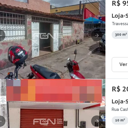
R$ 9
Loja-
Travessa
300 m²
Ver
R$ 2
Loja-
Rua Cast
10 m²