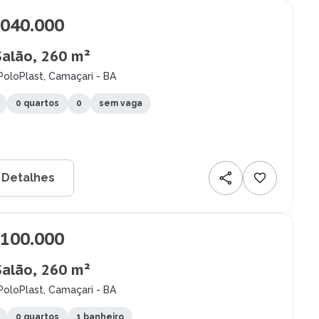
.040.000
Salão, 260 m²
PoloPlast, Camaçari - BA
0 quartos
0
sem vaga
 Detalhes
.100.000
Salão, 260 m²
PoloPlast, Camaçari - BA
0 quartos
1 banheiro