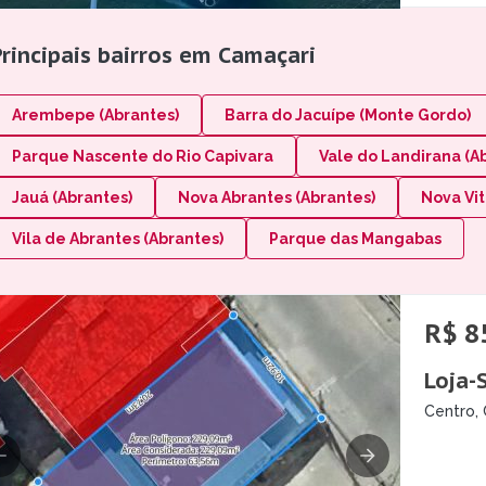
Principais bairros em Camaçari
Arembepe (Abrantes)
Barra do Jacuípe (Monte Gordo)
Parque Nascente do Rio Capivara
Vale do Landirana (A
Jauá (Abrantes)
Nova Abrantes (Abrantes)
Nova Vit
Vila de Abrantes (Abrantes)
Parque das Mangabas
R$ 8
Loja-
Centro, 