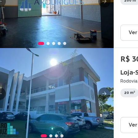
260 m²
Ver
R$ 3
Loja-
Rodovia 
Camaçar
20 m²
Ver