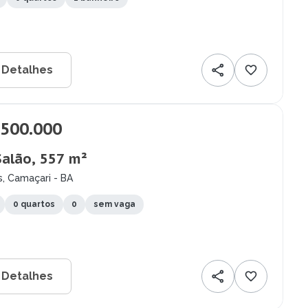
 Detalhes
.500.000
Salão, 557 m²
, Camaçari - BA
0 quartos
0
sem vaga
 Detalhes