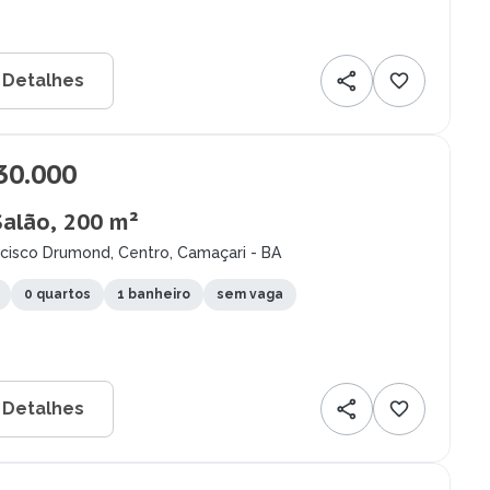
 Detalhes
30.000
Salão, 200 m²
ncisco Drumond, Centro, Camaçari - BA
0 quartos
1 banheiro
sem vaga
 Detalhes