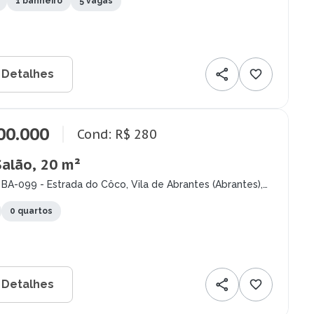
1 banheiro
5 vagas
 Detalhes
00.000
Cond: R$ 280
Salão, 20 m²
BA-099 - Estrada do Côco, Vila de Abrantes (Abrantes),
i - BA
0 quartos
 Detalhes