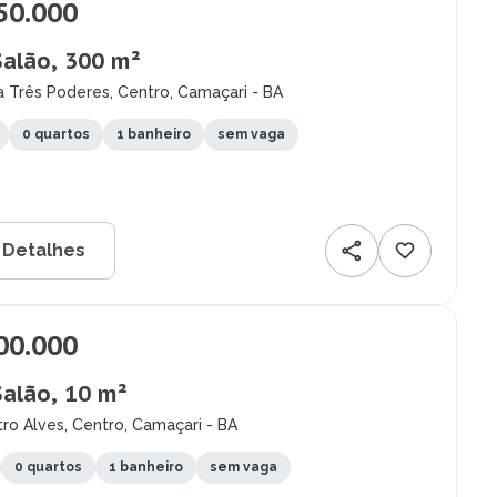
50.000
Salão, 300 m²
 Três Poderes, Centro, Camaçari - BA
0 quartos
1 banheiro
sem vaga
 Detalhes
00.000
Salão, 10 m²
ro Alves, Centro, Camaçari - BA
0 quartos
1 banheiro
sem vaga