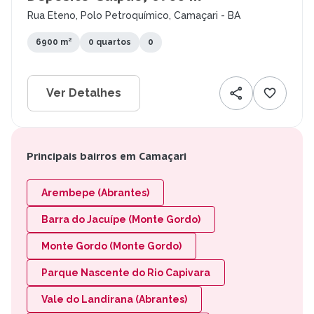
Rua Eteno, Polo Petroquímico, Camaçari - BA
6900 m²
0 quartos
0
Ver Detalhes
Principais bairros em Camaçari
Arembepe (Abrantes)
Barra do Jacuípe (Monte Gordo)
Monte Gordo (Monte Gordo)
Parque Nascente do Rio Capivara
Vale do Landirana (Abrantes)