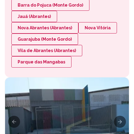
Barra do Pojuca (Monte Gordo)
Jauá (Abrantes)
Nova Abrantes (Abrantes)
Nova Vitória
Guarajuba (Monte Gordo)
Vila de Abrantes (Abrantes)
Parque das Mangabas