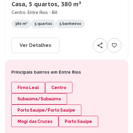
Casa, 5 quartos, 380 m²
Centro, Entre Rios - BA
380 m²
5 quartos
5 banheiros
Ver Detalhes
Principais bairros em Entre Rios
Firno Leal
Centro
Subaúma/Subaúma
Porto Sauípe/Porto Sauípe
Mogi das Cruzes
Porto Sauípe