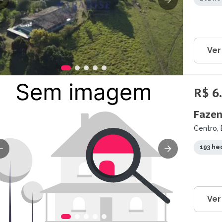
Ver
R$ 6
Fazen
Centro, 
193 he
Ver