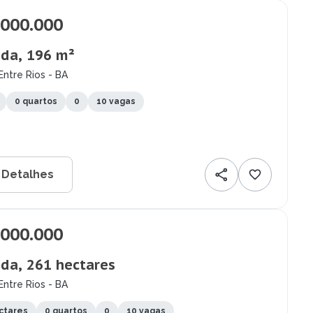
.000.000
da, 196 m²
Entre Rios - BA
0 quartos
0
10 vagas
 Detalhes
.000.000
da, 261 hectares
Entre Rios - BA
ctares
0 quartos
0
10 vagas