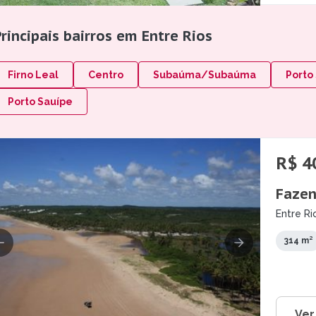
rincipais bairros em Entre Rios
Firno Leal
Centro
Subaúma/Subaúma
Porto
Porto Sauípe
R$ 4
Fazen
Entre Ri
314 m²
Ver