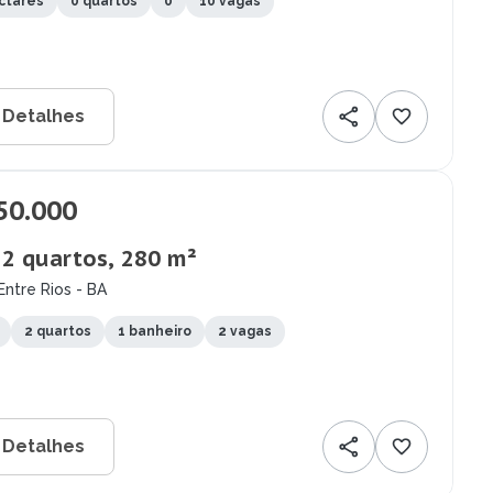
ctares
0 quartos
0
10 vagas
 Detalhes
50.000
, 2 quartos, 280 m²
Entre Rios - BA
2 quartos
1 banheiro
2 vagas
 Detalhes