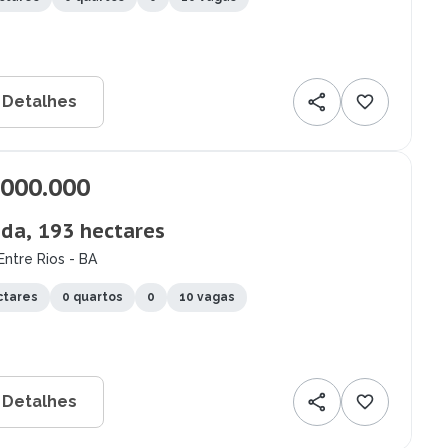
 Detalhes
.000.000
da, 193 hectares
Entre Rios - BA
ctares
0 quartos
0
10 vagas
 Detalhes