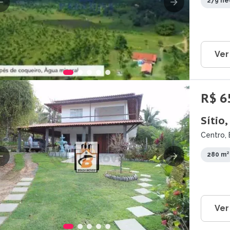
279 he
Ver
R$ 6
Sítio
Centro, 
280 m²
Ver