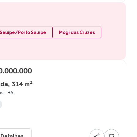
 Sauípe/Porto Sauípe
Mogi das Cruzes
0.000.000
da, 314 m²
os - BA
 Detalhes