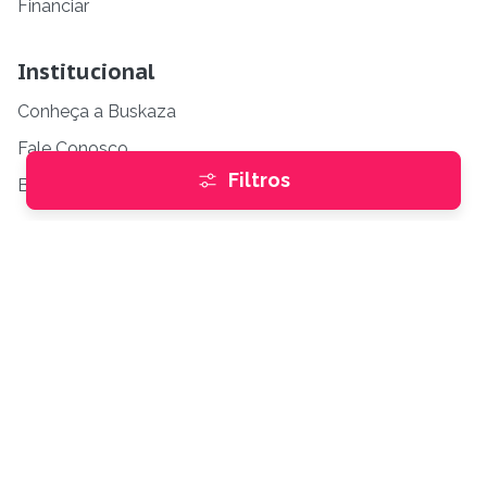
Financiar
Institucional
Conheça a Buskaza
Fale Conosco
Filtros
Blog
Anunciante
Anuncie gratuitamente
Empresas parceiras
Dúvidas frequentes
Políticas
Termos para os anunciantes